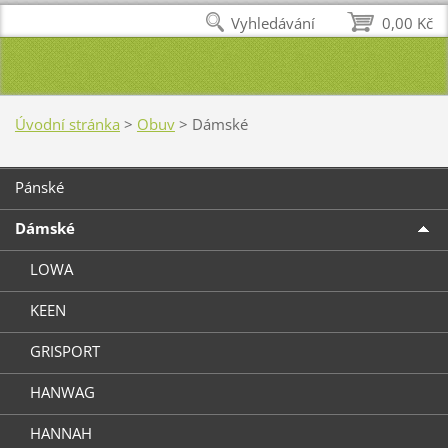
Vyhledávání
0,00 Kč
Úvodní stránka
>
Obuv
>
Dámské
Pánské
Dámské
LOWA
KEEN
GRISPORT
HANWAG
HANNAH