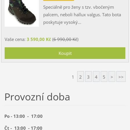
Speciálně pro ženy s tzv. vbočeným
palcem, neboli hallux valgus. Tato bota
poskytuje vysoký...
Vaše cena:
3 590,00 Kč
(
6 990,00 Kč
)
1
2
3
4
5
>
>>
Provozní doba
Po - 13:00 - 17:00
Čt - 13:00 - 17:00