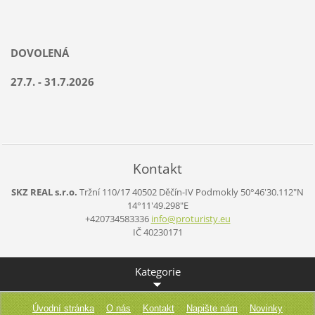
DOVOLENÁ
27.7. - 31.7.2026
Kontakt
SKZ REAL s.r.o.
Tržní 110/17
40502 Děčín-IV Podmokly
50°46'30.112"N
14°11'49.298"E
+420734583336
info@pro
turisty.
eu
IČ 40230171
Kategorie
Úvodní stránka
O nás
Kontakt
Napište nám
Novinky