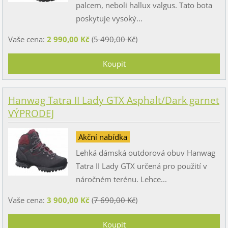
palcem, neboli hallux valgus. Tato bota
poskytuje vysoký...
Vaše cena:
2 990,00 Kč
(
5 490,00 Kč
)
Hanwag Tatra II Lady GTX Asphalt/Dark garnet
VÝPRODEJ
Akční nabídka
Lehká dámská outdorová obuv Hanwag
Tatra II Lady GTX určená pro použití v
náročném terénu. Lehce...
Vaše cena:
3 900,00 Kč
(
7 690,00 Kč
)