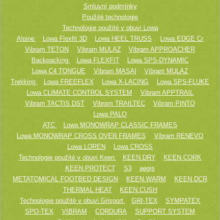
Smluvní podmínky
Použité technologie
Technologie použité v obuvi Lowa
Alpine
Lowa Flexfit 3D
Lowa HEEL TRUSS
Lowa EDGE Cr
Vibram TETON
Vibram MULAZ
Vibram APPROACHER
Backpacking
Lowa FLEXFIT
Lowa SPS-DYNAMIC
Lowa C4 TONGUE
Vibram MASAI
Vibram MULAZ
Trekking
Lowa FREEFLEX
Lowa X-LACING
Lowa SPS-FLUKE
Lowa CLIMATE CONTROL SYSTEM
Vibram APPTRAIL
Vibram TACTIS DST
Vibram TRAILTEC
Vibram PINTO
Lowa PALO
ATC
Lowa MONOWRAP CLASSIC FRAMES
Lowa MONOWRAP CROSS OVER FRAMES
Vibram RENEVO
Lowa LOREN
Lowa CROSS
Technologie použité v obuvi Keen
KEEN.DRY
KEEN.CORK
KEEN.PROTECT
S3
aegis
METATOMICAL FOOTBED DESIGN
KEEN.WARM
KEEN.DCR
THERMAL HEAT
KEEN.CUSH
Technologie použité v obuvi Grisport
GRI-TEX
SYMPATEX
SPO-TEX
VIBRAM
CORDURA
SUPPORT SYSTEM