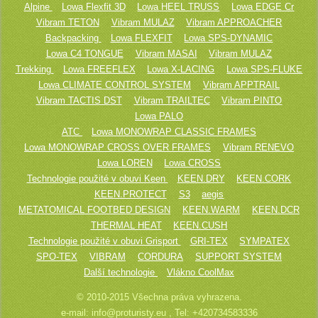
Alpine
Lowa Flexfit 3D
Lowa HEEL TRUSS
Lowa EDGE Cr
Vibram TETON
Vibram MULAZ
Vibram APPROACHER
Backpacking
Lowa FLEXFIT
Lowa SPS-DYNAMIC
Lowa C4 TONGUE
Vibram MASAI
Vibram MULAZ
Trekking
Lowa FREEFLEX
Lowa X-LACING
Lowa SPS-FLUKE
Lowa CLIMATE CONTROL SYSTEM
Vibram APPTRAIL
Vibram TACTIS DST
Vibram TRAILTEC
Vibram PINTO
Lowa PALO
ATC
Lowa MONOWRAP CLASSIC FRAMES
Lowa MONOWRAP CROSS OVER FRAMES
Vibram RENEVO
Lowa LOREN
Lowa CROSS
Technologie použité v obuvi Keen
KEEN.DRY
KEEN.CORK
KEEN.PROTECT
S3
aegis
METATOMICAL FOOTBED DESIGN
KEEN.WARM
KEEN.DCR
THERMAL HEAT
KEEN.CUSH
Technologie použité v obuvi Grisport
GRI-TEX
SYMPATEX
SPO-TEX
VIBRAM
CORDURA
SUPPORT SYSTEM
Další technologie
Vlákno CoolMax
© 2010-2015 Všechna práva vyhrazena.
e-mail: info@proturisty.eu , Tel: +420734583336