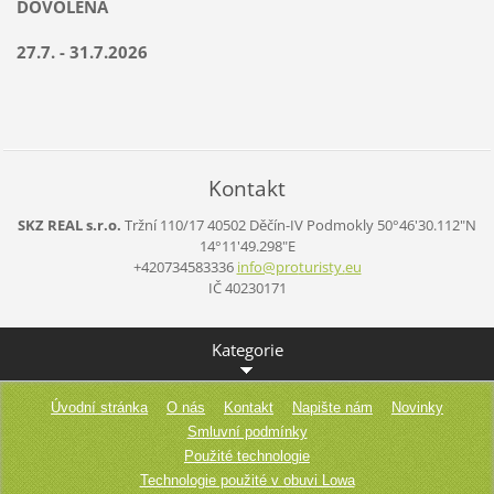
DOVOLENÁ
27.7. - 31.7.2026
Kontakt
SKZ REAL s.r.o.
Tržní 110/17
40502 Děčín-IV Podmokly
50°46'30.112"N
14°11'49.298"E
+420734583336
info@pro
turisty.
eu
IČ 40230171
Kategorie
Úvodní stránka
O nás
Kontakt
Napište nám
Novinky
Smluvní podmínky
Použité technologie
Technologie použité v obuvi Lowa