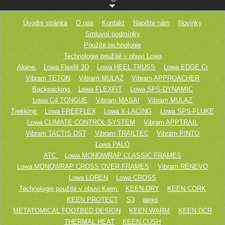
Úvodní stránka
O nás
Kontakt
Napište nám
Novinky
Smluvní podmínky
Použité technologie
Technologie použité v obuvi Lowa
Alpine
Lowa Flexfit 3D
Lowa HEEL TRUSS
Lowa EDGE Cr
Vibram TETON
Vibram MULAZ
Vibram APPROACHER
Backpacking
Lowa FLEXFIT
Lowa SPS-DYNAMIC
Lowa C4 TONGUE
Vibram MASAI
Vibram MULAZ
Trekking
Lowa FREEFLEX
Lowa X-LACING
Lowa SPS-FLUKE
Lowa CLIMATE CONTROL SYSTEM
Vibram APPTRAIL
Vibram TACTIS DST
Vibram TRAILTEC
Vibram PINTO
Lowa PALO
ATC
Lowa MONOWRAP CLASSIC FRAMES
Lowa MONOWRAP CROSS OVER FRAMES
Vibram RENEVO
Lowa LOREN
Lowa CROSS
Technologie použité v obuvi Keen
KEEN.DRY
KEEN.CORK
KEEN.PROTECT
S3
aegis
METATOMICAL FOOTBED DESIGN
KEEN.WARM
KEEN.DCR
THERMAL HEAT
KEEN.CUSH