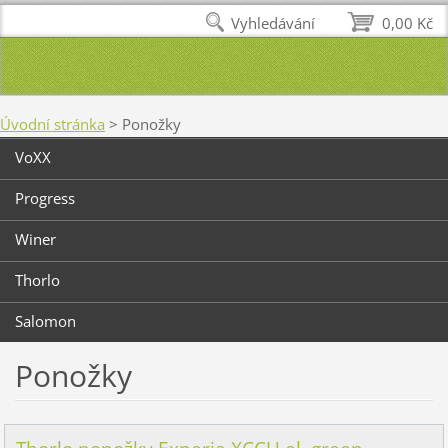
Vyhledávání
0,00 Kč
Úvodní stránka
>
Ponožky
VoXX
Progress
Winer
Thorlo
Salomon
Ponožky