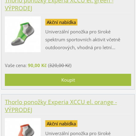
Thorlo ponožky Experia XCCU el. green -
VÝPRODEJ
Akční nabídka
Univerzální ponožka pro široké
spektrum sportovních aktivit včetně
outdoorových, vhodná pro letní...
Vaše cena:
90,00 Kč
(
320,00 Kč
)
Thorlo ponožky Experia XCCU el. orange -
VÝPRODEJ
Akční nabídka
Univerzální ponožka pro široké