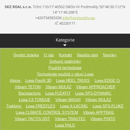
SKZ REAL s.r.o.
Tržní 110/17
40502 Děčín-IV Podmokly
50°46'30.112"N
14°11'49.298"E
+420734583336
info@pro
turisty.
eu
IČ 40230171
Kategorie
Úvodní stránka
O nás
Kontakt
Napište nám
Novinky
Smluvní podmínky
Použité technologie
Technologie použité v obuvi Lowa
Alpine
Lowa Flexfit 3D
Lowa HEEL TRUSS
Lowa EDGE Cr
Vibram TETON
Vibram MULAZ
Vibram APPROACHER
Backpacking
Lowa FLEXFIT
Lowa SPS-DYNAMIC
Lowa C4 TONGUE
Vibram MASAI
Vibram MULAZ
Trekking
Lowa FREEFLEX
Lowa X-LACING
Lowa SPS-FLUKE
Lowa CLIMATE CONTROL SYSTEM
Vibram APPTRAIL
Vibram TACTIS DST
Vibram TRAILTEC
Vibram PINTO
Lowa PALO