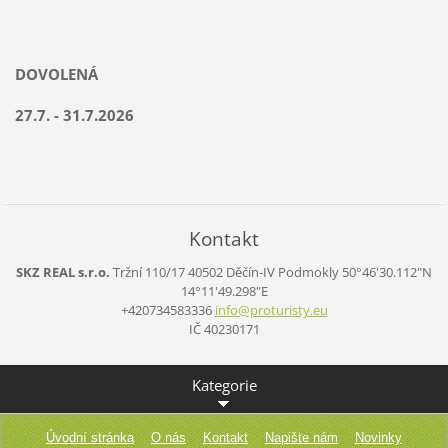
DOVOLENÁ
27.7. - 31.7.2026
Kontakt
SKZ REAL s.r.o.
Tržní 110/17
40502 Děčín-IV Podmokly
50°46'30.112"N
14°11'49.298"E
+420734583336
info@pro
turisty.
eu
IČ 40230171
Kategorie
Úvodní stránka
O nás
Kontakt
Napište nám
Novinky