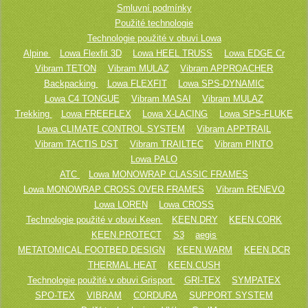
Smluvní podmínky
Použité technologie
Technologie použité v obuvi Lowa
Alpine
Lowa Flexfit 3D
Lowa HEEL TRUSS
Lowa EDGE Cr
Vibram TETON
Vibram MULAZ
Vibram APPROACHER
Backpacking
Lowa FLEXFIT
Lowa SPS-DYNAMIC
Lowa C4 TONGUE
Vibram MASAI
Vibram MULAZ
Trekking
Lowa FREEFLEX
Lowa X-LACING
Lowa SPS-FLUKE
Lowa CLIMATE CONTROL SYSTEM
Vibram APPTRAIL
Vibram TACTIS DST
Vibram TRAILTEC
Vibram PINTO
Lowa PALO
ATC
Lowa MONOWRAP CLASSIC FRAMES
Lowa MONOWRAP CROSS OVER FRAMES
Vibram RENEVO
Lowa LOREN
Lowa CROSS
Technologie použité v obuvi Keen
KEEN.DRY
KEEN.CORK
KEEN.PROTECT
S3
aegis
METATOMICAL FOOTBED DESIGN
KEEN.WARM
KEEN.DCR
THERMAL HEAT
KEEN.CUSH
Technologie použité v obuvi Grisport
GRI-TEX
SYMPATEX
SPO-TEX
VIBRAM
CORDURA
SUPPORT SYSTEM