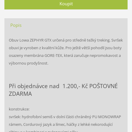
Popis
Obuv Lowa ZEPHYR GTX určená pro středně težký treking. Svršek
obuvi je vyroben z kvalitní kůže. Pro ještě větší pohodlí jsou boty
osazeny membrána GORE-TEX, která zaručuje nepromokavost a
výbornou prodyšnost.
Při objednávce nad 1.200,- Kč POŠTOVNÉ
ZDARMA
konstrukce:
svršek: hydrofobní semiš v dolní části chráněný PU MONOWRAP
rámem, Cordurový jazyk a límec, háčky z lehké nekorodující
slitiny a v kombinaci s nylonovými očky