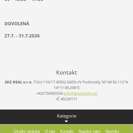
DOVOLENÁ
27.7. - 31.7.2026
Kontakt
SKZ REAL s.r.o.
Tržní 110/17
40502 Děčín-IV Podmokly
50°46'30.112"N
14°11'49.298"E
+420734583336
info@pro
turisty.
eu
IČ 40230171
Kategorie
Úvodní stránka
O nás
Kontakt
Napište nám
Novinky