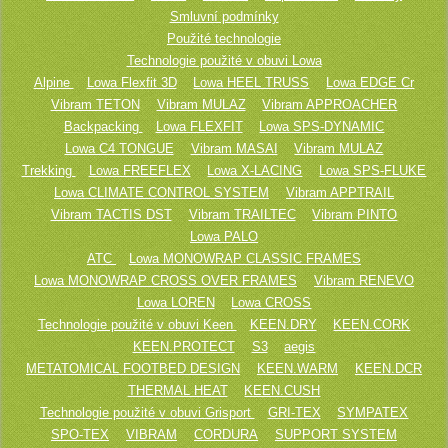
Smluvní podmínky
Použité technologie
Technologie použité v obuvi Lowa
Alpine
Lowa Flexfit 3D
Lowa HEEL TRUSS
Lowa EDGE Cr
Vibram TETON
Vibram MULAZ
Vibram APPROACHER
Backpacking
Lowa FLEXFIT
Lowa SPS-DYNAMIC
Lowa C4 TONGUE
Vibram MASAI
Vibram MULAZ
Trekking
Lowa FREEFLEX
Lowa X-LACING
Lowa SPS-FLUKE
Lowa CLIMATE CONTROL SYSTEM
Vibram APPTRAIL
Vibram TACTIS DST
Vibram TRAILTEC
Vibram PINTO
Lowa PALO
ATC
Lowa MONOWRAP CLASSIC FRAMES
Lowa MONOWRAP CROSS OVER FRAMES
Vibram RENEVO
Lowa LOREN
Lowa CROSS
Technologie použité v obuvi Keen
KEEN.DRY
KEEN.CORK
KEEN.PROTECT
S3
aegis
METATOMICAL FOOTBED DESIGN
KEEN.WARM
KEEN.DCR
THERMAL HEAT
KEEN.CUSH
Technologie použité v obuvi Grisport
GRI-TEX
SYMPATEX
SPO-TEX
VIBRAM
CORDURA
SUPPORT SYSTEM