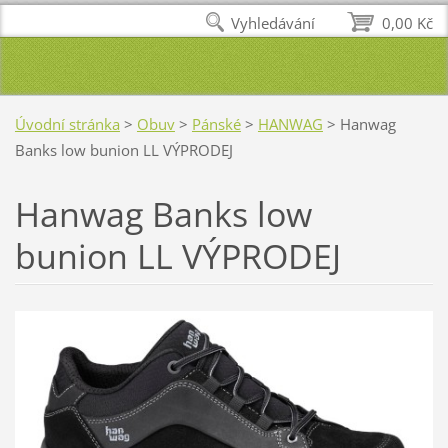
Vyhledávání
0,00 Kč
Úvodní stránka
>
Obuv
>
Pánské
>
HANWAG
>
Hanwag
Banks low bunion LL VÝPRODEJ
Hanwag Banks low
bunion LL VÝPRODEJ