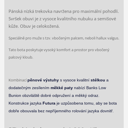
Pánská nízká trekovka navržena pro maximální pohodlí.
Svršek obuvi je z vysoce kvalitního nubuku a semišové
kůže. Obuv je celokožená.
Speciálně pro muže s tzv. vbočeným palcem, neboli hallux valgus.
Tato bota poskytuje vysoký komfort a prostor pro vbočený
palcový kloub.
Kombinací
pěnové výstuhy
s vysoce kvalitní
stélkou
a
dodatečným zesílením
měkké paty
nabízí Banks Low
Bunion obzvláště dobré odpružení a měkký odraz.
Konstrukce jazyka
Futura
je uzpůsobena tomu, aby se bota
dobře obouvala bez nepříjemného rolování jazyka dovnitř.