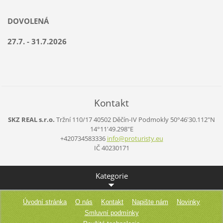
DOVOLENÁ
27.7. - 31.7.2026
Kontakt
SKZ REAL s.r.o.
Tržní 110/17
40502 Děčín-IV Podmokly
50°46'30.112"N
14°11'49.298"E
+420734583336
info@pro
turisty.
eu
IČ 40230171
Kategorie
Úvodní stránka
O nás
Kontakt
Napište nám
Novinky
Smluvní podmínky