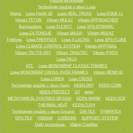
Použité technologie
Technologie použité v obuvi Lowa
Alpine
Lowa Flexfit 3D
Lowa HEEL TRUSS
Lowa EDGE Cr
Vibram TETON
Vibram MULAZ
Vibram APPROACHER
Backpacking
Lowa FLEXFIT
Lowa SPS-DYNAMIC
Lowa C4 TONGUE
Vibram MASAI
Vibram MULAZ
Trekking
Lowa FREEFLEX
Lowa X-LACING
Lowa SPS-FLUKE
Lowa CLIMATE CONTROL SYSTEM
Vibram APPTRAIL
Vibram TACTIS DST
Vibram TRAILTEC
Vibram PINTO
Lowa PALO
ATC
Lowa MONOWRAP CLASSIC FRAMES
Lowa MONOWRAP CROSS OVER FRAMES
Vibram RENEVO
Lowa LOREN
Lowa CROSS
Technologie použité v obuvi Keen
KEEN.DRY
KEEN.CORK
KEEN.PROTECT
S3
aegis
METATOMICAL FOOTBED DESIGN
KEEN.WARM
KEEN.DCR
THERMAL HEAT
KEEN.CUSH
Technologie použité v obuvi Grisport
GRI-TEX
SYMPATEX
SPO-TEX
VIBRAM
CORDURA
SUPPORT SYSTEM
Další technologie
Vlákno CoolMax