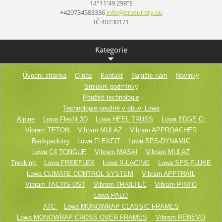
14°11'49.298"E
+420734583336
info@pro
turisty.
eu
IČ 40230171
Kategorie
Úvodní stránka
O nás
Kontakt
Napište nám
Novinky
Smluvní podmínky
Použité technologie
Technologie použité v obuvi Lowa
Alpine
Lowa Flexfit 3D
Lowa HEEL TRUSS
Lowa EDGE Cr
Vibram TETON
Vibram MULAZ
Vibram APPROACHER
Backpacking
Lowa FLEXFIT
Lowa SPS-DYNAMIC
Lowa C4 TONGUE
Vibram MASAI
Vibram MULAZ
Trekking
Lowa FREEFLEX
Lowa X-LACING
Lowa SPS-FLUKE
Lowa CLIMATE CONTROL SYSTEM
Vibram APPTRAIL
Vibram TACTIS DST
Vibram TRAILTEC
Vibram PINTO
Lowa PALO
ATC
Lowa MONOWRAP CLASSIC FRAMES
Lowa MONOWRAP CROSS OVER FRAMES
Vibram RENEVO