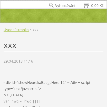
Vyhledávání
0,00 Kč
Úvodní stránka
>
xxx
xxx
29.04.2013 11:16
<div id="showHeurekaBadgeHere-12"></div><script
type="text/javascript">
//<![CDATA[
var _hwq = _hwq || [];