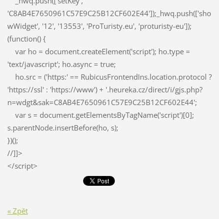
_hwq.push(['setKey',
'C8AB4E7650961C57E9C25B12CF602E44']);_hwq.push(['sho
wWidget', '12', '13553', 'ProTuristy.eu', 'proturisty-eu']);
(function() {
var ho = document.createElement('script'); ho.type =
'text/javascript'; ho.async = true;
ho.src = ('https:' == RubicusFrontendIns.location.protocol ?
'https://ssl' : 'https://www') + '.heureka.cz/direct/i/gjs.php?
n=wdgt&sak=C8AB4E7650961C57E9C25B12CF602E44';
var s = document.getElementsByTagName('script')[0];
s.parentNode.insertBefore(ho, s);
})();
//]]>
</script>
« Zpět